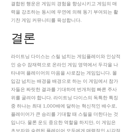
결합된 행운은 게임의 경험을 향상시키고 게임의 매
력을 강조하는 동시에 우연에 의해 동기 부여되는 활
기찬 게임 커뮤니티를 육성합니다.
결론
라이트닝 다이스는 스릴 넘치는 게임플레이와 인상적
인 승수 잠재력으로 온라인 게임 영역에서 두각을 나
타내며 플레이어의 마음을 사로잡는 게임입니다. 몰
입감 넘치는 배경을 배경으로 하는 이 게임에서 참가
자들은 짜릿한 결과를 기대하며 번개처럼 빠른 주사
위를 굴려야 합니다. 라이트닝 다이스의 독특한 특징
중 하나는 최대 1,000배에 달하는 혁신적인 배수로,
플레이어가 큰 승리를 기대할 때 스릴을 더한다는 것
입니다. 물론 운도 중요한 역할을 하지만, 이 게임은
초보자와 숙련된 플레이어 모두에게 매력적인 시각적