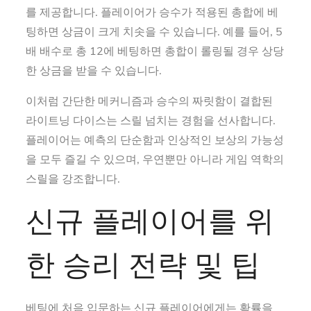
를 제공합니다. 플레이어가 승수가 적용된 총합에 베
팅하면 상금이 크게 치솟을 수 있습니다. 예를 들어, 5
배 배수로 총 12에 베팅하면 총합이 롤링될 경우 상당
한 상금을 받을 수 있습니다.
이처럼 간단한 메커니즘과 승수의 짜릿함이 결합된
라이트닝 다이스는 스릴 넘치는 경험을 선사합니다.
플레이어는 예측의 단순함과 인상적인 보상의 가능성
을 모두 즐길 수 있으며, 우연뿐만 아니라 게임 역학의
스릴을 강조합니다.
신규 플레이어를 위
한 승리 전략 및 팁
베팅에 처음 입문하는 신규 플레이어에게는 확률을