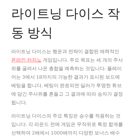
라이트닝 다이스 작
동 방식
라이트닝 다이스는 행운과 전략이 결합된 매력적인
온라인 카지노
게임입니다. 주요 목표는 세 개의 주사
위를 굴려서 나온 총합을 예측하는 것입니다. 플레이
어는 3에서 18까지의 가능한 결과가 표시된 보드에
베팅을 합니다. 베팅이 완료되면 딜러가 투명한 튜브
에 담긴 주사위를 흔들고 그 결과에 따라 승자가 결정
됩니다.
라이트닝 다이스의 주요 특징은 승수를 적용하는 것
입니다. 각 라운드 전에 게임은 무작위로 특정 합계를
선택하여 2배에서 1000배까지 다양한 보너스 배수