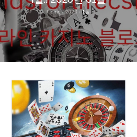
Home
2020
1월