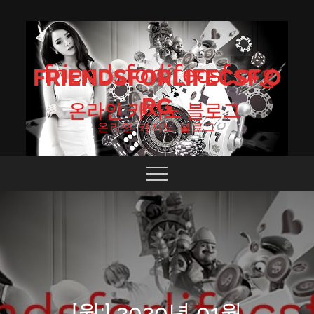
Skip
to
content
FRIENDSFORLIFECSF.O
RG
온라인 카지노 블로그
[월:]
2020년 01월