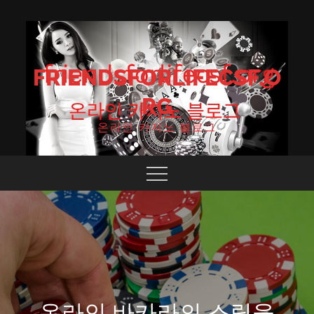
Skip
to
content
FRIENDSFORLIFECSF.O
RG
온라인 카지노 블로그
온라인 바카라의 스릴을