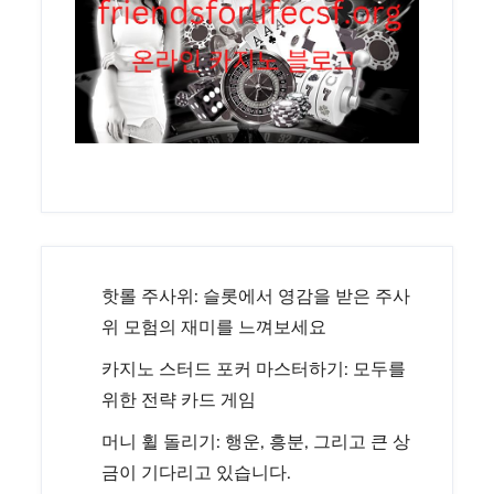
핫롤 주사위: 슬롯에서 영감을 받은 주사
위 모험의 재미를 느껴보세요
카지노 스터드 포커 마스터하기: 모두를
위한 전략 카드 게임
머니 휠 돌리기: 행운, 흥분, 그리고 큰 상
금이 기다리고 있습니다.