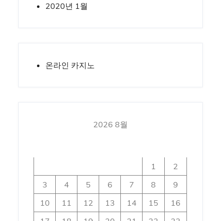
2020년 1월
온라인 카지노
2026 8월
월
화
수
목
금
토
일
1
2
3
4
5
6
7
8
9
10
11
12
13
14
15
16
17
18
19
20
21
22
23