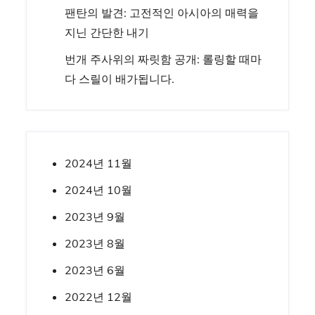
팬탄의 발견: 고전적인 아시아의 매력을
지닌 간단한 내기
번개 주사위의 짜릿함 공개: 롤링할 때마
다 스릴이 배가됩니다.
2024년 11월
2024년 10월
2023년 9월
2023년 8월
2023년 6월
2022년 12월