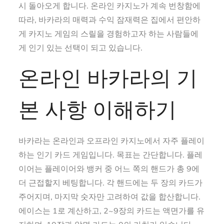
시 돌아오게 합니다. 온라인 카지노가 계속 번창함에
따라, 바카라의 매력과 수익 잠재력은 집에서 편안하
게 카지노 게임의 스릴을 경험하고자 하는 사람들에
게 인기 있는 선택이 되고 있습니다.
온라인 바카라의 기
본 사항 이해하기
바카라는 온라인과 오프라인 카지노에서 자주 플레이
하는 인기 카드 게임입니다. 목표는 간단합니다. 플레
이어는 플레이어와 뱅커 중 어느 쪽의 핸드가 총 9에
더 근접할지 베팅합니다. 각 핸드에는 두 장의 카드가
주어지며, 마지막 숫자만 고려하여 값을 합산합니다.
에이스는 1로 계산하고, 2~9장의 카드는 액면가를 유